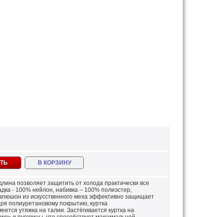
ТЬ
В КОРЗИНУ
длина позволяет защитить от холода практически все
адка - 100% нейлон, набивка – 100% полиэстер,
Капюшон из искусственного меха эффективно защищает
даря полиуретановому покрытию, куртка
ется утяжка на талии. Застёгивается куртка на