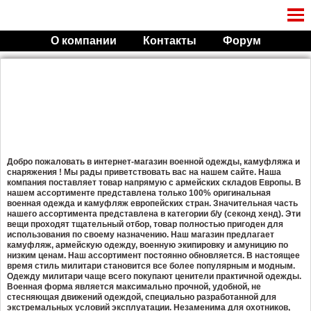
О компании
Контакты
Форум
Добро пожаловать в интернет-магазин военной одежды, камуфляжа и
снаряжения
! М
ы рады приветствовать вас на нашем сайте. Наша
компания поставляет товар напрямую с армейских складов Европы.
В
нашем ассортименте представлена только 100% оригинальная
военная одежда и камуфляж европейских стран
.
Значительная часть
нашего ассортимента представлена в категории б/у (секонд хенд). Эти
вещи проходят тщательный отбор, товар полностью пригоден для
использования по своему назначению. Наш магазин предлагает
камуфляж, армейскую одежду, военную экипировку и амуницию по
низким ценам. Наш ассортимент постоянно обновляется. В настоящее
время стиль милитари
становится все более популярным и модным.
Одежду милитари чаще всего покупают ценители практичной одежды.
Военная форма является максимально прочной, удобной, не
стесняющая движений одеждой, специально разработанной для
экстремальных условий эксплуатации. Незаменима для охотников,