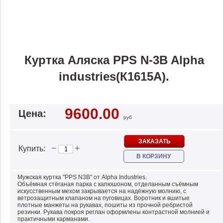
Куртка Аляска PPS N-3B Alpha
industries(К1615А).
9600.00
Цена:
руб
ЗАКАЗАТЬ
−
+
Купить:
В КОРЗИНУ
Мужская куртка "PPS N3B" от Alpha Industries.
Объёмная стёганая парка с капюшоном, отделанным съёмным
искусственным мехом закрывается на надёжную молнию, с
ветрозащитным клапаном на пуговицах. Воротник и вшитые
плотные манжеты на рукавах, пошиты из прочной ребристой
резинки. Рукава покроя реглан оформлены контрастной молнией и
практичными карманами.