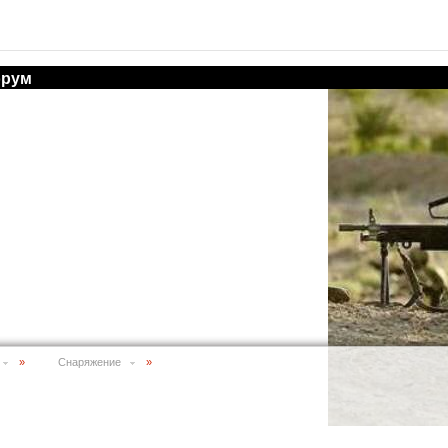
рум
»
Снаряжение
»