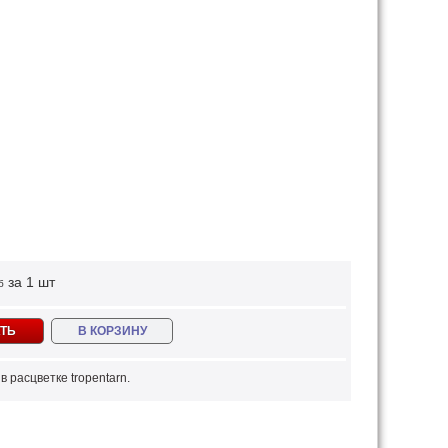
за 1 шт
б
ТЬ
В КОРЗИНУ
 расцветке tropentarn.