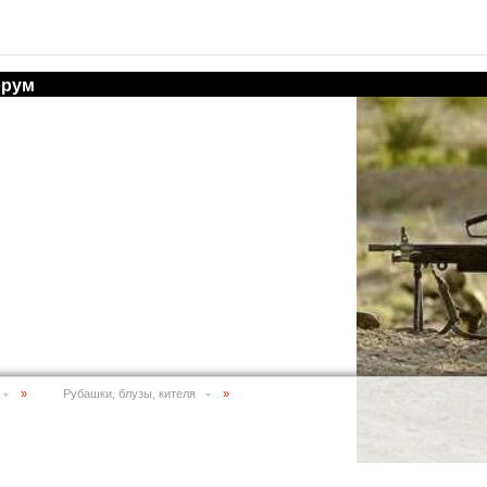
рум
»
Рубашки, блузы, кителя
»