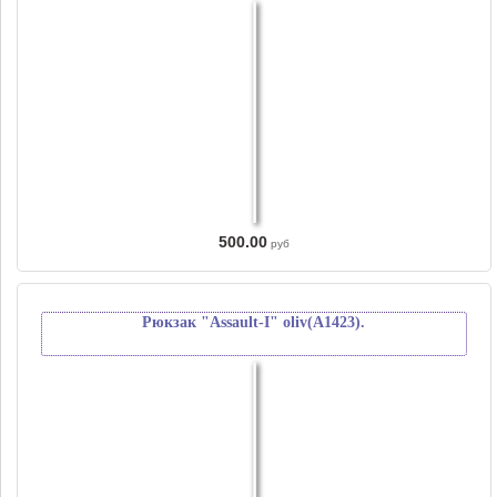
500.00
руб
Рюкзак "Аssault-I" oliv(А1423).