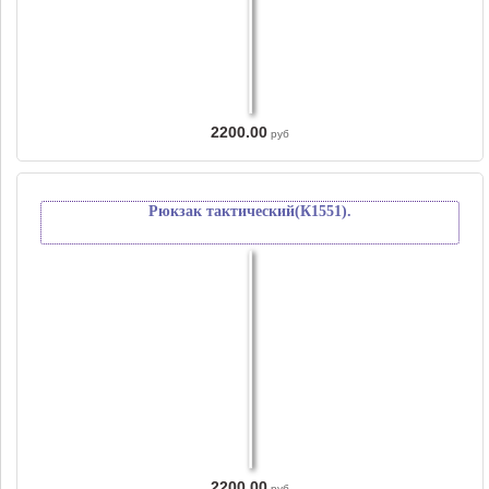
2200.00
руб
Рюкзак тактический(К1551).
2200.00
руб