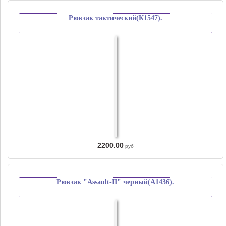
Рюкзак тактический(К1547).
2200.00
руб
Рюкзак "Аssault-II" черный(А1436).