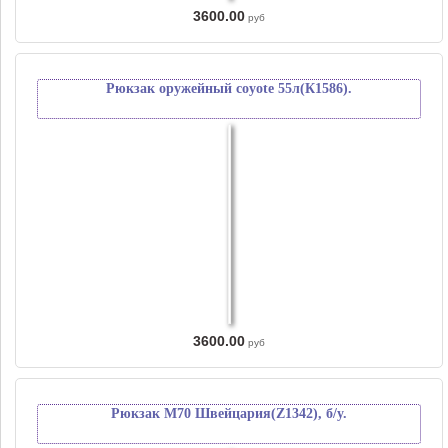
3600.00
руб
Рюкзак оружейный coyote 55л(К1586).
3600.00
руб
Рюкзак М70 Швейцария(Z1342), б/у.