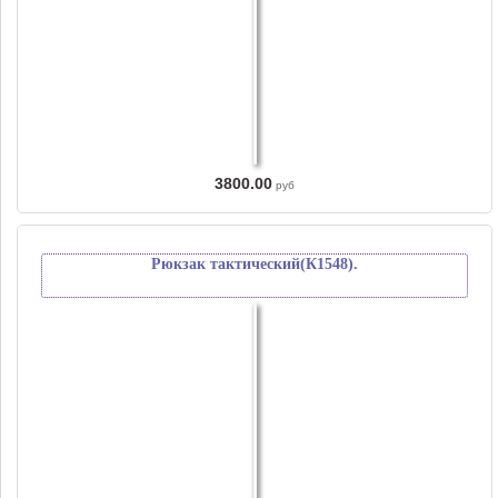
3800.00
руб
Рюкзак тактический(К1548).