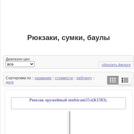
Рюкзаки, сумки, баулы
Диапазон цен:
сбросить фильтр
Сортировка по ::
названию
::
стоимости
::
рейтингу
::
дате
Рюкзак оружейный multicam55л(К1583).