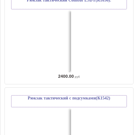
Рюкзак тактический Combat ESDY(К1636).
2400.00
руб
Рюкзак тактический с подсумками(К1542)