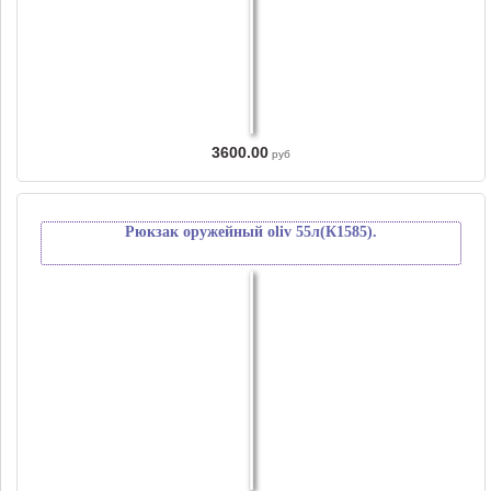
3600.00
руб
Рюкзак оружейный oliv 55л(К1585).