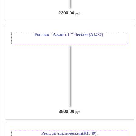
2200.00
руб
Рюкзак "Аssault-II" flectarn(A1437).
3800.00
руб
Рюкзак тактический(К1549).