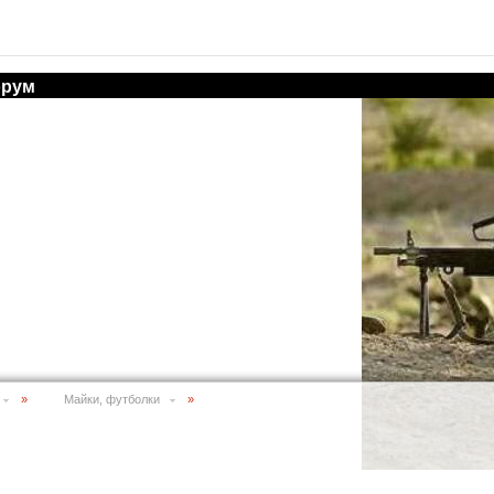
рум
»
Майки, футболки
»