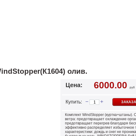
indStopper(К1604) олив.
6000.00
Цена:
руб
−
+
Купить:
ЗАКАЗА
Комплект WindStopper (куртка+штаны)
ветра: предотвращает охлаждение орган
предотвращает перегрев благодаря бесп
эффективно распределяет избыточное 
характеристики: дождь и снег не прони