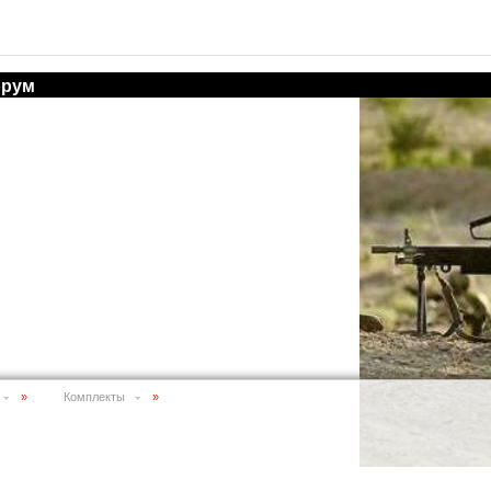
рум
»
Комплекты
»