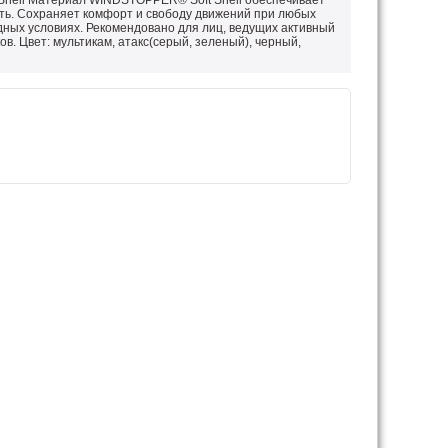
hell Материал WINDSTOPPER® Soft Shell обеспечивает
ь. Сохраняет комфорт и свободу движений при любых
одных условиях. Рекомендовано для лиц, ведущих активный
ов. Цвет: мультикам, атакс(серый, зеленый), черный,