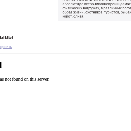
быстро высыхать. WINDSTOPPER® Soft S
абсолютную ветро-влагонепроницаемост
физических нагрузках, в различных пог
образ жизни, охотников, туристов, рыбак
койот, олива.
зывы
оценить