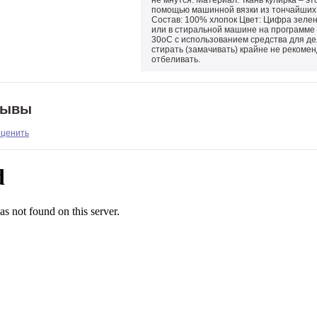
не мнутся. Материал: Ткань кулирка – э
помощью машинной вязки из тончайших 
Состав: 100% хлопок Цвет: Цифра зелен
или в стиральной машине на программе 
30оС с использованием средства для д
стирать (замачивать) крайне не рекомен
отбеливать.
зывы
оценить