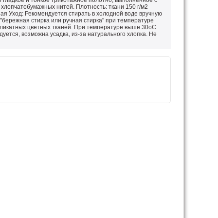
то гладкое и тонкое трикотажное полотно, выполненное с
хлопчатобумажных нитей. Плотность: ткани 150 г/м2
ая Уход: Рекомендуется стирать в холодной воде вручную
"бережная стирка или ручная стирка" при температуре
еликатных цветных тканей. При температуре выше 30оС
дуется, возможна усадка, из-за натурального хлопка. Не