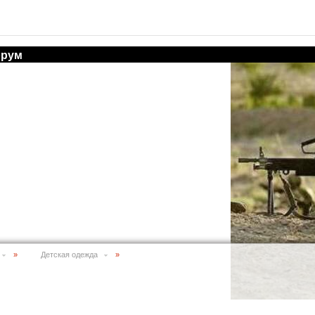
рум
»
Детская одежда
»