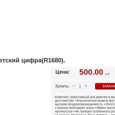
етский цифра(R1680).
500.00
Цена:
руб
−
+
Купить:
ЗАКАЗА
Комплект трикотажный для девочек и ма
достоинства: • Классическая модель фу
высокую воздухопроницаемость. • Изгото
• Хорошо впитывают влагу • Имеют высо
прочностью • Не требуют особенного ух