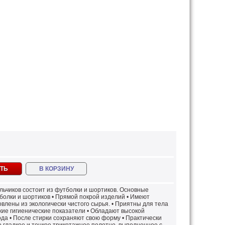
ТЬ
В КОРЗИНУ
льчиков состоит из футболки и шортиков. Основные
тболки и шортиков • Прямой покрой изделий • Имеют
влены из экологически чистого сырья. • Приятны для тела
кие гигиенические показатели • Обладают высокой
ода • После стирки сохраняют свою форму • Практически